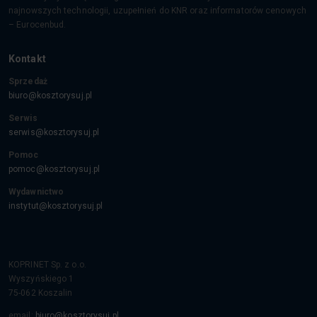
najnowszych technologii, uzupełnień do KNR oraz informatorów cenowych
– Eurocenbud.
Kontakt
Sprzedaż
biuro@kosztorysuj.pl
Serwis
serwis@kosztorysuj.pl
Pomoc
pomoc@kosztorysuj.pl
Wydawnictwo
instytut@kosztorysuj.pl
KOPRINET Sp. z o.o.
Wyszyńskiego 1
75-062
Koszalin
email:
biuro@kosztorysuj.pl