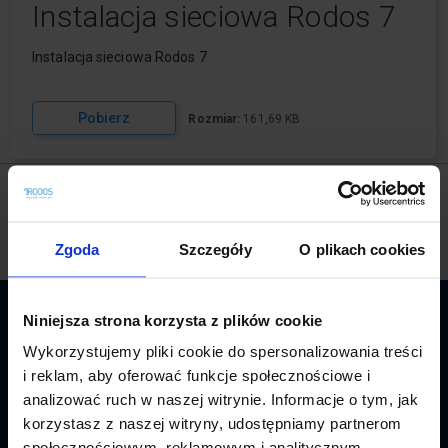
Instalacja sieciowa Rodos 7
Instalacja sieciowa Rodos 7
Pobierz
Rozmiar:
161,69 KB
POTRZEBUJESZ POMOCY? ZADZWOŃ!
(pn‑pt , w godz.:
8‑16)
+48 94 717 35 00
Zgoda
Szczegóły
O plikach cookies
Niniejsza strona korzysta z plików cookie
BĄDŹ NA BIEŻĄCO. ZAPISZ SIĘ DO NEWSLETTERA.
Wykorzystujemy pliki cookie do spersonalizowania treści
Zapisz się
i reklam, aby oferować funkcje społecznościowe i
analizować ruch w naszej witrynie. Informacje o tym, jak
O nas
korzystasz z naszej witryny, udostępniamy partnerom
społecznościowym, reklamowym i analitycznym.