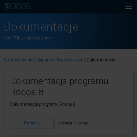
Dokumentacje
Pliki PDF z instrukacjami
Strona główna
/
Wsparcie
/
Baza wiedzy
/
Dokumentacje
Dokumentacja programu
Rodos 8
Dokumentacja programu Rodos 8
Pobierz
Rozmiar:
1,80 MB