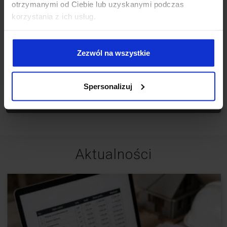
otrzymanymi od Ciebie lub uzyskanymi podczas
korzystania z ich usług.
Oświata
Rozwiązania dla nauczycieli i placówek oświatowych w
Zezwól na wszystkie
zakresie wsparcia kształcenia. Oprogramowanie dla
szkół oraz certyfikowane szkolenia dla nauczycieli.
Kwalifikacja BUD.14
Spersonalizuj
Szczegóły
Aktualności