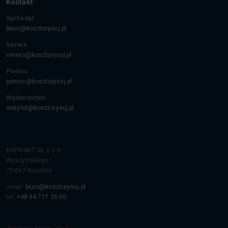
Kontakt
Sprzedaż
biuro@kosztorysuj.pl
Serwis
serwis@kosztorysuj.pl
Pomoc
pomoc@kosztorysuj.pl
Wydawnictwo
instytut@kosztorysuj.pl
KOPRINET Sp. z o.o.
Wyszyńskiego 1
75-062
Koszalin
email:
biuro@kosztorysuj.pl
tel:
+48 94 717 35 00