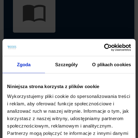
Wydawnictwo
Producentów nowych technologii, zapraszamy do
współpracy przy opracowaniu i wydaniu katalogów
Zgoda
Szczegóły
O plikach cookies
nakładów rzeczowych z zakresu najnowszych
technologii.
Niniejsza strona korzysta z plików cookie
Szczegóły
Wykorzystujemy pliki cookie do spersonalizowania treści
i reklam, aby oferować funkcje społecznościowe i
analizować ruch w naszej witrynie. Informacje o tym, jak
korzystasz z naszej witryny, udostępniamy partnerom
społecznościowym, reklamowym i analitycznym.
Partnerzy mogą połączyć te informacje z innymi danymi