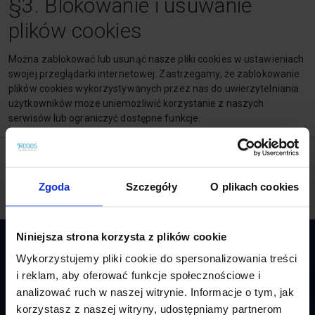
§3. Blokowanie i usuwanie
plików cookies
Można zablokować lub usunąć nasze pliki cookies w ustawieniach
swojej przeglądarki internetowej. Zastrzegamy, że zablokowanie
plików cookies wykorzystywanych przez nas do uwierzytelniania
użytkowników może uniemożliwić korzystanie z naszych
serwisów lub ograniczyć dostępne funkcje.
POTRZEBUJESZ POMOCY? ZADZWOŃ!
(pn‑pt , w godz.:
8‑16)
Zgoda
+48 94 717 35 00
Szczegóły
O plikach cookies
Niniejsza strona korzysta z plików cookie
BĄDŹ NA BIEŻĄCO. ZAPISZ SIĘ DO NEWSLETTERA.
Wykorzystujemy pliki cookie do spersonalizowania treści
i reklam, aby oferować funkcje społecznościowe i
Zapisz się
analizować ruch w naszej witrynie. Informacje o tym, jak
korzystasz z naszej witryny, udostępniamy partnerom