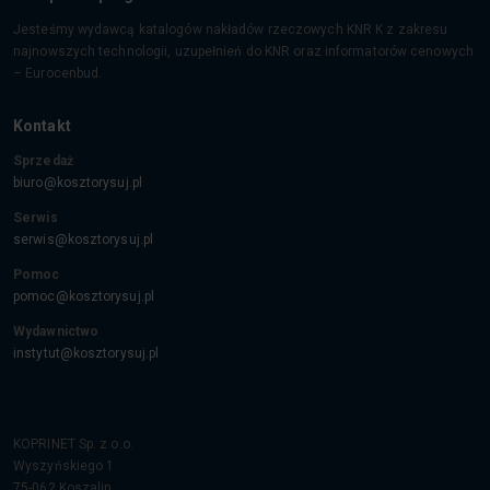
Jesteśmy wydawcą katalogów nakładów rzeczowych KNR K z zakresu
najnowszych technologii, uzupełnień do KNR oraz informatorów cenowych
– Eurocenbud.
Kontakt
Sprzedaż
biuro@kosztorysuj.pl
Serwis
serwis@kosztorysuj.pl
Pomoc
pomoc@kosztorysuj.pl
Wydawnictwo
instytut@kosztorysuj.pl
KOPRINET Sp. z o.o.
Wyszyńskiego 1
75-062
Koszalin