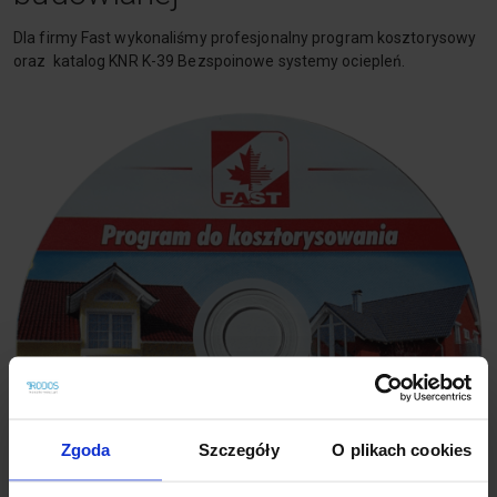
Dla firmy Fast wykonaliśmy profesjonalny program kosztorysowy
oraz katalog KNR K-39 Bezspoinowe systemy ociepleń.
Zgoda
Szczegóły
O plikach cookies