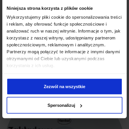
Niniejsza strona korzysta z plików cookie
Wykorzystujemy pliki cookie do spersonalizowania treści
i reklam, aby oferować funkcje społecznościowe i
analizować ruch w naszej witrynie. Informacje o tym, jak
korzystasz z naszej witryny, udostępniamy partnerom
społecznościowym, reklamowym i analitycznym.
HENKEL
Partnerzy mogą połączyć te informacje z innymi danymi
otrzymanymi od Ciebie lub uzyskanymi podczas
Dla firmy Henkel wykonaliśmy na CD katalog C-2 z zakresu robót
korzystania z ich usług.
budowlanych wykonywanych w technologiach i materiałach
marki: Ceresit, Thomsit, Pattex i Metylan.
Zezwól na wszystkie
Spersonalizuj