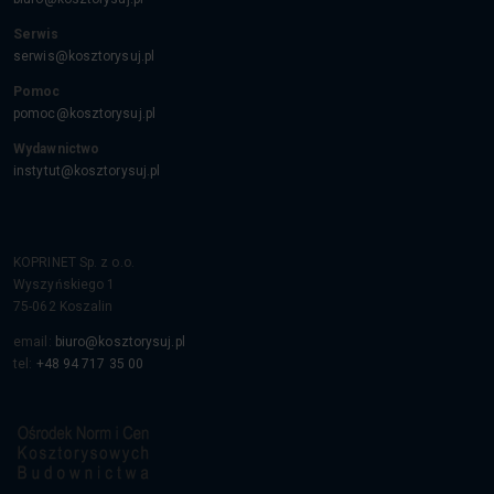
Serwis
serwis@kosztorysuj.pl
Pomoc
pomoc@kosztorysuj.pl
Wydawnictwo
instytut@kosztorysuj.pl
KOPRINET Sp. z o.o.
Wyszyńskiego 1
75-062
Koszalin
email:
biuro@kosztorysuj.pl
tel:
+48 94 717 35 00