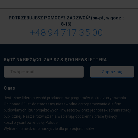
POTRZEBUJESZ POMOCY? ZADZWOŃ!
(pn‑pt , w godz.:
8‑16)
+48 94 717 35 00
BĄDŹ NA BIEŻĄCO. ZAPISZ SIĘ DO NEWSLETTERA.
Zapisz się
O nas
Jesteśmy liderem wśród producentów programów do kosztorysowania.
Od ponad 30 lat dostarczamy niezawodne oprogramowanie dla firm
budowlanych, biur projektowych, inwestorów oraz jednostek administracji
publicznej. Nasze rozwiązania wspierają codzienną pracę tysięcy
kosztorysantów w całej Polsce.
Wybierz sprawdzone narzędzie dla profesjonalistów.