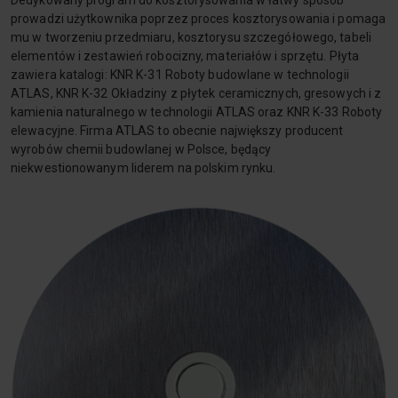
Dedykowany program do kosztorysowania w łatwy sposób
prowadzi użytkownika poprzez proces kosztorysowania i pomaga
mu w tworzeniu przedmiaru, kosztorysu szczegółowego, tabeli
elementów i zestawień robocizny, materiałów i sprzętu. Płyta
zawiera katalogi: KNR K-31 Roboty budowlane w technologii
ATLAS, KNR K-32 Okładziny z płytek ceramicznych, gresowych i z
kamienia naturalnego w technologii ATLAS oraz KNR K-33 Roboty
elewacyjne. Firma ATLAS to obecnie największy producent
wyrobów chemii budowlanej w Polsce, będący
niekwestionowanym liderem na polskim rynku.