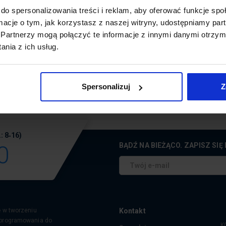
do spersonalizowania treści i reklam, aby oferować funkcje sp
olenia: 1155,00 zł netto* (vat zwolniony)
ormacje o tym, jak korzystasz z naszej witryny, udostępniamy p
szt szkolenia oraz drobnego cateringu, nie zawiera nocleg
Partnerzy mogą połączyć te informacje z innymi danymi otrzym
nia z ich usług.
Baza noclegowa w Mielnie
Spersonalizuj
Z
: 8‑16)
0
BĄDŹ NA BIEŻĄCO. ZAPISZ SI
ę w tworzeniu
Kontakt
oprogramowania do
K