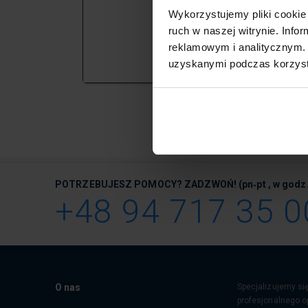
Wykorzystujemy pliki cookie 
Koszt szk
ruch w naszej witrynie. Inf
* cena zawiera jedynie ko
reklamowym i analitycznym. 
uzyskanymi podczas korzysta
POTRZEBUJESZ POMOCY? ZADZWOŃ!
(pn‑pt , w godz.
+48 94 717 35 0
O nas
Specjalizujemy si
profesjonalnego 