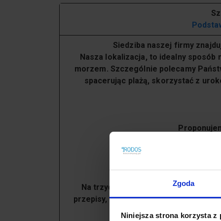
Sz
Podsta
Siedziba naszej firmy znajdu
Nasza lokalizacja, to idealny sposó
morzem. Szczególnie polecamy Pańs
spacerując plażą, skorzystać z ur
Proponujem
22-2
Zgoda
Na trzydniowym kursie nauczysz się
przepisy, nauczysz się jak stworzyć p
Niniejsza strona korzysta z