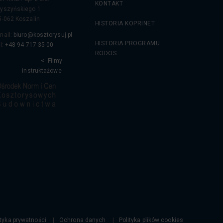
KONTAKT
yszyńskiego 1
5-062
Koszalin
HISTORIA KOPRINET
mail:
biuro@kosztorysuj.pl
HISTORIA PROGRAMU
l:
+48 94 717 35 00
RODOS
<- Filmy
instruktażowe
ityka prywatności
Ochrona danych
Polityka plików cookies