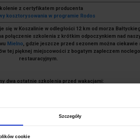
kolenie z certyfikatem producenta
wy kosztorysowania w programie Rodos
je się w Koszalinie w odległości 12 km od morza Bałtyckie
b na połączenie szkolenia z krótkim odpoczynkiem nad nas
twu
Mielno
, gdzie jeszcze przed sezonem można ciekawie 
oków tej pięknej miejscowości z bogatym zapleczem nocle
restauracyjnym.
y dwa ostatnie szkolenia przed wakacjami:
4 maja 2024 oraz 19-21 czerwca 2024.
Szczegóły
 wykonywania kosztorysów od podstaw, poznasz podstawow
rzedmiar robót, przygotujesz kosztorys do wydruku, pozna
programu Rodos.
 plików cookie