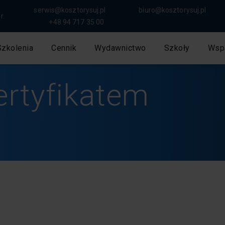
serwis@kosztorysuj.pl
biuro@kosztorysuj.pl
r.
+48 94 717 35 00
Szkolenia
Cennik
Wydawnictwo
Szkoły
Wsp
ertyfikatem