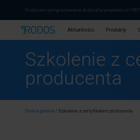
Szukaj
Producent oprogramowania do kosztorysowania od 1987 
Aktualności
Produkty
Szkolenie z c
producenta
Strona główna
/
Szkolenie z certyfikatem producenta