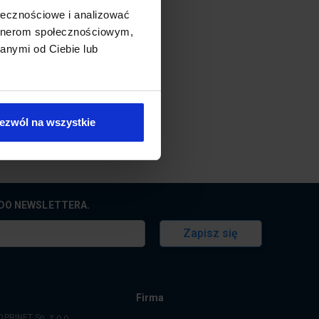
ołecznościowe i analizować
artnerom społecznościowym,
u
anymi od Ciebie lub
ezwól na wszystkie
Ę DO NEWSLETTERA.
Zapisz się
Firma
OPRINET Sp. z o.o.