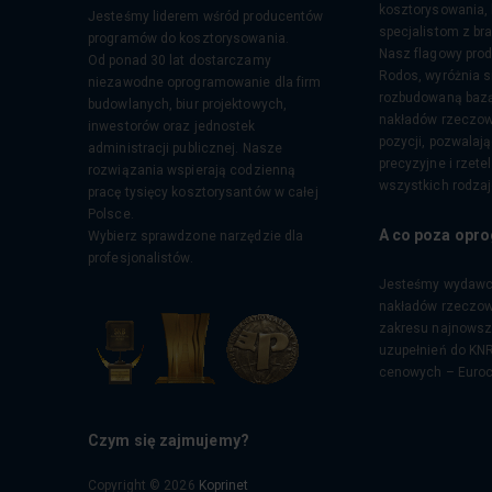
kosztorysowania, 
Jesteśmy liderem wśród producentów
specjalistom z br
programów do kosztorysowania.
Nasz flagowy prod
Od ponad 30 lat dostarczamy
Rodos, wyróżnia si
niezawodne oprogramowanie dla firm
rozbudowaną bazą
budowlanych, biur projektowych,
nakładów rzeczow
inwestorów oraz jednostek
pozycji, pozwalaj
administracji publicznej. Nasze
precyzyjne i rzet
rozwiązania wspierają codzienną
wszystkich rodza
pracę tysięcy kosztorysantów w całej
Polsce.
A co poza opr
Wybierz sprawdzone narzędzie dla
profesjonalistów.
Jesteśmy wydawc
nakładów rzeczow
zakresu najnowszy
uzupełnień do KNR
cenowych – Euro
Czym się zajmujemy?
Copyright © 2026
Koprinet