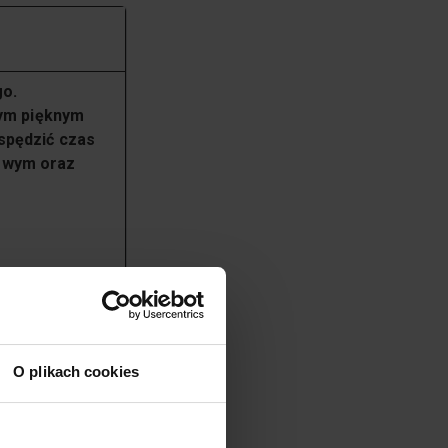
go.
zym pięknym
spędzić czas
gowym oraz
O plikach cookies
e pojęcia,
sz możliwości