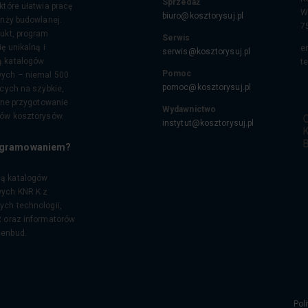
Sprzedaż
które ułatwia pracę
W
biuro@kosztorysuj.pl
anży budowlanej.
7
ukt, program
Serwis
ę unikalną i
e
serwis@kosztorysuj.pl
 katalogów
te
Pomoc
ych – niemal 500
pomoc@kosztorysuj.pl
ących na szybkie,
elne przygotowanie
Wydawnictwo
jów kosztorysów.
instytut@kosztorysuj.pl
ogramowaniem?
ą katalogów
ych KNR K z
ch technologii,
 oraz informatorów
cenbud.
Pol