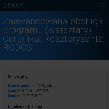
Zaawansowana obsługa
programu (warsztaty) –
Certyfikat kosztorysanta
RODOS
Szczegóły
Czas trwania:
2 dni (14 godzin)
Cena:
910,00 zł + VAT 23%
Kontakt:
94 717 35 00
Najbliższe terminy