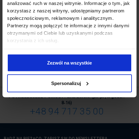
analizować ruch w naszej witrynie. Informacje o tym, jak
Uzyskanie certyfikatu producenta Rodos potwierdzającego
korzystasz z naszej witryny, udostępniamy partnerom
udział w szkoleniu.
społecznościowym, reklamowym i analitycznym.
Partnerzy mogą połączyć te informacje z innymi danymi
otrzymanymi od Ciebie lub uzyskanymi podczas
korzystania z ich usług.
Zezwól na wszystkie
Spersonalizuj
POTRZEBUJESZ POMOCY? ZADZWOŃ!
(pn‑pt , w godz.:
8‑16)
+48 94 717 35 00
BĄDŹ NA BIEŻĄCO. ZAPISZ SIĘ DO NEWSLETTERA.