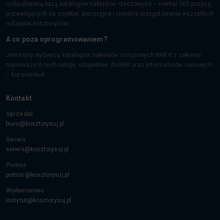
rozbudowaną bazą katalogów nakładów rzeczowych – niemal 500 pozycji,
pozwalających na szybkie, precyzyjne i rzetelne przygotowanie wszystkich
rodzajów kosztorysów.
A co poza oprogramowaniem?
Jesteśmy wydawcą katalogów nakładów rzeczowych KNR K z zakresu
najnowszych technologii, uzupełnień do KNR oraz informatorów cenowych
– Eurocenbud.
Kontakt
Sprzedaż
biuro@kosztorysuj.pl
Serwis
serwis@kosztorysuj.pl
Pomoc
pomoc@kosztorysuj.pl
Wydawnictwo
instytut@kosztorysuj.pl