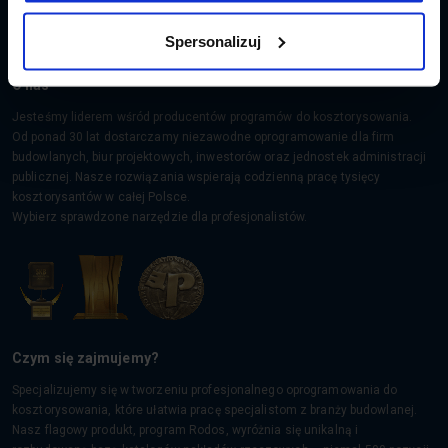
Zapisz się
Spersonalizuj
O nas
Jesteśmy liderem wśród producentów programów do kosztorysowania.
Od ponad 30 lat dostarczamy niezawodne oprogramowanie dla firm
budowlanych, biur projektowych, inwestorów oraz jednostek administracji
publicznej. Nasze rozwiązania wspierają codzienną pracę tysięcy
kosztorysantów w całej Polsce.
Wybierz sprawdzone narzędzie dla profesjonalistów.
Czym się zajmujemy?
Specjalizujemy się w tworzeniu profesjonalnego oprogramowania do
kosztorysowania, które ułatwia pracę specjalistom z branży budowlanej.
Nasz flagowy produkt, program Rodos, wyróżnia się unikalną i