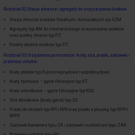
Rozdział 02 Stacje zlewcze i agregaty do oczyszczania ścieków
Stacje zlewcze ścieków fekalnych i komunalnych typ SZM
Agregaty typ AM do mechanicznego oczyszczania ścieków
oraz punkty zlewne typ PZ
Punkty zlewne ścieków typ PZ
Rozdział 03 Urządzenia pomocnicze: kraty, sita, praski, zastawki i
przelewy uchylne
Kraty płaskie typ K przeciwprądowe i współprądowe
Kraty taśmowe – gęste filtracyjne typ KT
Kraty schodkowe – gęste filtracyjne typ KGS
Sita ślimakowe (kraty gęste) typ SS
Praski do skratek typ RPI i RPII oraz praski z płuczką typ RPPI i
RPPII
Zastawki kanałowe typu ZA i zastawki rozdzielcze typu ZAR
Przelewy uchylne typu PU