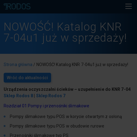
NOWOŚĆ! Katalog KNR
7-04u1 już w sprzedaży!
Strona główna
/
NOWOŚĆ! Katalog KNR 7-04u1 już w sprzedaży!
Wróć do aktualności
Urządzenia oczyszczalni ścieków – uzupełnienie do KNR 7-04
Sklep Rodos 8
|
Sklep Rodos 7
Rozdział 01 Pompy i przenośniki ślimakowe
Pompy ślimakowe typu POS w korycie otwartym z osłoną
Pompy ślimakowe typu POS w obudowie rurowe
Przenośniki ślimakowe typ PS