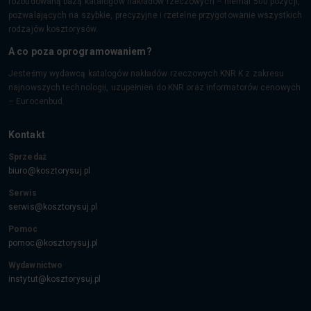
rozbudowaną bazą katalogów nakładów rzeczowych – niemal 500 pozycji,
pozwalających na szybkie, precyzyjne i rzetelne przygotowanie wszystkich
rodzajów kosztorysów.
A co poza oprogramowaniem?
Jesteśmy wydawcą katalogów nakładów rzeczowych KNR K z zakresu
najnowszych technologii, uzupełnień do KNR oraz informatorów cenowych
– Eurocenbud.
Kontakt
Sprzedaż
biuro@kosztorysuj.pl
Serwis
serwis@kosztorysuj.pl
Pomoc
pomoc@kosztorysuj.pl
Wydawnictwo
instytut@kosztorysuj.pl