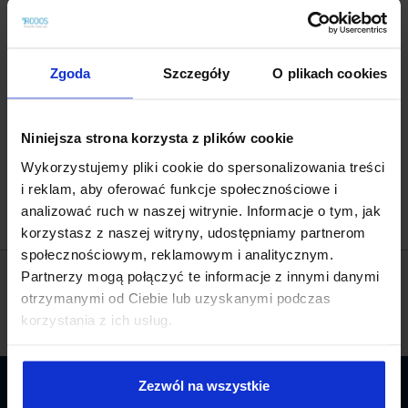
Mieszadła wolnoobrotowe zagęszczające typu MZ
Silosy typu SL do magazynowania wapna
Zgoda
Szczegóły
O plikach cookies
Dozowniki typu D do podawania wapna
Mieszarki typu M do higienizacji osadów
Niniejsza strona korzysta z plików cookie
Rozdział 07 Przydomowe oczyszczalnie ścieków
Wykorzystujemy pliki cookie do spersonalizowania treści
Montaż oczyszczalni przydomowych drenażowych
i reklam, aby oferować funkcje społecznościowe i
Montaż oczyszczalni przydomowych drenażowych z filtrem
analizować ruch w naszej witrynie. Informacje o tym, jak
piaskowym
korzystasz z naszej witryny, udostępniamy partnerom
społecznościowym, reklamowym i analitycznym.
Partnerzy mogą połączyć te informacje z innymi danymi
POTRZEBUJESZ POMOCY? ZADZWOŃ!
(pn‑pt , w godz.:
8‑16)
otrzymanymi od Ciebie lub uzyskanymi podczas
+48 94 717 35 00
korzystania z ich usług.
Zezwól na wszystkie
BĄDŹ NA BIEŻĄCO. ZAPISZ SIĘ DO NEWSLETTERA.