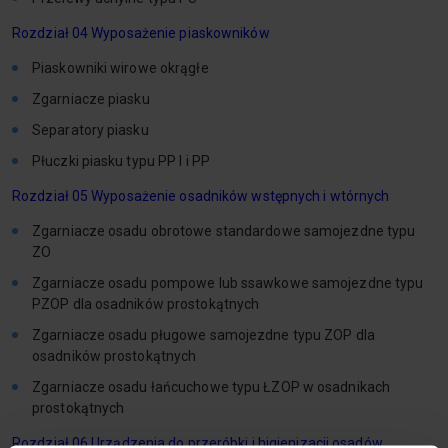
Rozdział 04 Wyposażenie piaskowników
Piaskowniki wirowe okrągłe
Zgarniacze piasku
Separatory piasku
Płuczki piasku typu PP I i PP
Rozdział 05 Wyposażenie osadników wstępnych i wtórnych
Zgarniacze osadu obrotowe standardowe samojezdne typu
ZO
Zgarniacze osadu pompowe lub ssawkowe samojezdne typu
PZOP dla osadników prostokątnych
Zgarniacze osadu pługowe samojezdne typu ZOP dla
osadników prostokątnych
Zgarniacze osadu łańcuchowe typu ŁZOP w osadnikach
prostokątnych
Rozdział 06 Urządzenia do przeróbki i higienizacji osadów