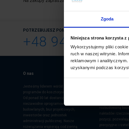
Na zakupy zapraszamy do naszego
sklepu
Zgoda
POTRZEBUJESZ POMOCY? ZADZWOŃ!
(pn‑pt , w godz.
+48 94 717 35 0
Niniejsza strona korzysta z
Wykorzystujemy pliki cookie 
ruch w naszej witrynie. Inf
reklamowym i analitycznym. 
uzyskanymi podczas korzysta
O nas
Specjalizujemy si
profesjonalnego 
kosztorysowania, 
Jesteśmy liderem wśród producentów
specjalistom z br
programów do kosztorysowania.
Nasz flagowy prod
Od ponad 30 lat dostarczamy
Rodos, wyróżnia si
niezawodne oprogramowanie dla firm
rozbudowaną bazą
budowlanych, biur projektowych,
nakładów rzeczow
inwestorów oraz jednostek
pozycji, pozwalaj
administracji publicznej. Nasze
precyzyjne i rzet
rozwiązania wspierają codzienną