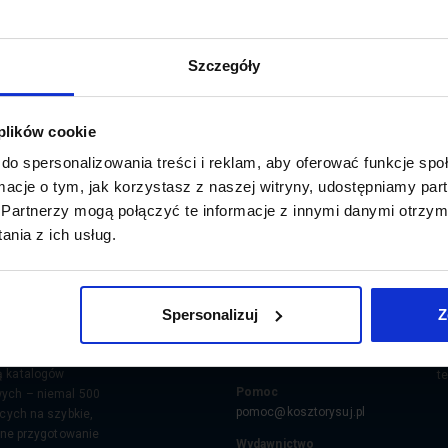
Szczegóły
: 8‑16)
0
BĄDŹ NA BIEŻĄCO. ZAPISZ SI
 plików cookie
do spersonalizowania treści i reklam, aby oferować funkcje sp
ormacje o tym, jak korzystasz z naszej witryny, udostępniamy p
Partnerzy mogą połączyć te informacje z innymi danymi otrzym
nia z ich usług.
ę w tworzeniu
Kontakt
oprogramowania do
K
Sprzedaż
które ułatwia pracę
W
biuro@kosztorysuj.pl
Spersonalizuj
Z
anży budowlanej.
7
ukt, program
Serwis
ę unikalną i
e
serwis@kosztorysuj.pl
 katalogów
te
Pomoc
ych – niemal 500
pomoc@kosztorysuj.pl
ących na szybkie,
elne przygotowanie
Wydawnictwo