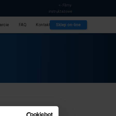
<- Filmy
instruktażowe
arcie
FAQ
Kontakt
Sklep on-line