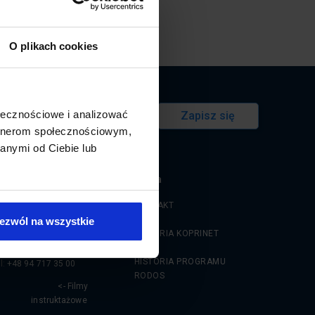
O plikach cookies
Ę DO NEWSLETTERA.
ołecznościowe i analizować
Zapisz się
artnerom społecznościowym,
anymi od Ciebie lub
Firma
OPRINET Sp. z o.o.
KONTAKT
yszyńskiego 1
ezwól na wszystkie
5-062
Koszalin
HISTORIA KOPRINET
mail:
biuro@kosztorysuj.pl
HISTORIA PROGRAMU
l:
+48 94 717 35 00
RODOS
<- Filmy
instruktażowe