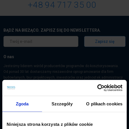
+48 94 717 35 00
BĄDŹ NA BIEŻĄCO. ZAPISZ SIĘ DO NEWSLETTERA.
Zapisz się
O nas
Jesteśmy liderem wśród producentów programów do kosztorysowania.
Od ponad 30 lat dostarczamy niezawodne oprogramowanie dla firm
budowlanych, biur projektowych, inwestorów oraz jednostek administracji
publicznej. Nasze rozwiązania wspierają codzienną pracę tysięcy
kosztorysantów w całej Polsce.
Wybierz sprawdzone narzędzie dla profesjonalistów.
Zgoda
Szczegóły
O plikach cookies
Niniejsza strona korzysta z plików cookie