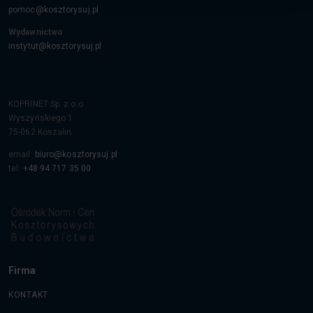
pomoc@kosztorysuj.pl
Wydawnictwo
instytut@kosztorysuj.pl
KOPRINET Sp. z o.o.
Wyszyńskiego 1
75-062
Koszalin
email:
biuro@kosztorysuj.pl
tel:
+48 94 717 35 00
Firma
KONTAKT