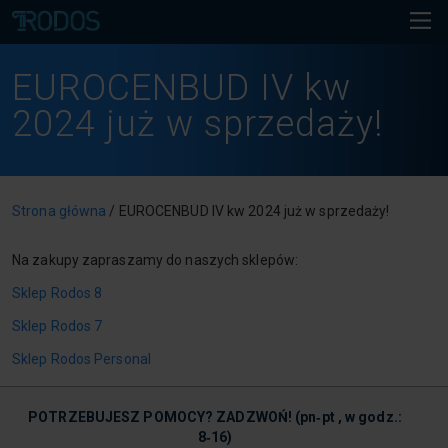
EUROCENBUD IV kw
2024 już w sprzedaży!
Strona główna
/
EUROCENBUD IV kw 2024 już w sprzedaży!
Na zakupy zapraszamy do naszych sklepów:
Sklep Rodos 8
Sklep Rodos 7
Sklep Rodos Personal
POTRZEBUJESZ POMOCY? ZADZWOŃ!
(pn‑pt , w godz.:
8‑16)