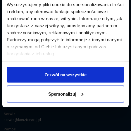
Wykorzystujemy pliki cookie do spersonalizowania treści
Czym się zajmujemy?
i reklam, aby oferować funkcje społecznościowe i
Specjalizujemy się w tworzeniu profesjonalnego oprogramowania do
analizować ruch w naszej witrynie. Informacje o tym, jak
kosztorysowania, które ułatwia pracę specjalistom z branży budowlanej.
korzystasz z naszej witryny, udostępniamy partnerom
Nasz flagowy produkt, program Rodos, wyróżnia się unikalną i
społecznościowym, reklamowym i analitycznym.
rozbudowaną bazą katalogów nakładów rzeczowych – niemal 500 pozycji,
Partnerzy mogą połączyć te informacje z innymi danymi
pozwalających na szybkie, precyzyjne i rzetelne przygotowanie wszystkich
rodzajów kosztorysów.
otrzymanymi od Ciebie lub uzyskanymi podczas
korzystania z ich usług.
A co poza oprogramowaniem?
Jesteśmy wydawcą katalogów nakładów rzeczowych KNR K z zakresu
najnowszych technologii, uzupełnień do KNR oraz informatorów cenowych
Zezwól na wszystkie
– Eurocenbud.
Kontakt
Spersonalizuj
Sprzedaż
biuro@kosztorysuj.pl
Serwis
serwis@kosztorysuj.pl
Pomoc