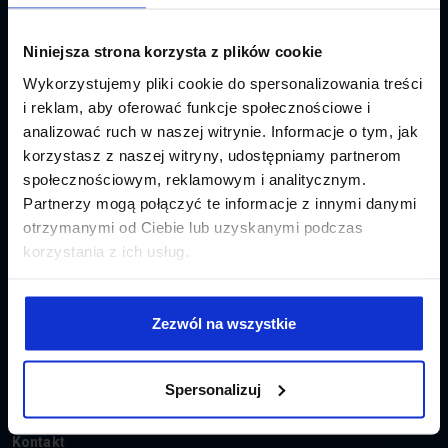
Wybierz sprawdzone narzędzie dla profesjonalistów.
Niniejsza strona korzysta z plików cookie
Wykorzystujemy pliki cookie do spersonalizowania treści
i reklam, aby oferować funkcje społecznościowe i
analizować ruch w naszej witrynie. Informacje o tym, jak
korzystasz z naszej witryny, udostępniamy partnerom
Czym się zajmujemy?
społecznościowym, reklamowym i analitycznym.
Specjalizujemy się w tworzeniu profesjonalnego oprogramowania do
Partnerzy mogą połączyć te informacje z innymi danymi
kosztorysowania, które ułatwia pracę specjalistom z branży budowlanej.
otrzymanymi od Ciebie lub uzyskanymi podczas
Nasz flagowy produkt, program Rodos, wyróżnia się unikalną i
korzystania z ich usług.
rozbudowaną bazą katalogów nakładów rzeczowych – niemal 500 pozycji,
pozwalających na szybkie, precyzyjne i rzetelne przygotowanie wszystkich
rodzajów kosztorysów.
A co poza oprogramowaniem?
Zezwól na wszystkie
Jesteśmy wydawcą katalogów nakładów rzeczowych KNR K z zakresu
najnowszych technologii, uzupełnień do KNR oraz informatorów cenowych
Spersonalizuj
– Eurocenbud.
Kontakt