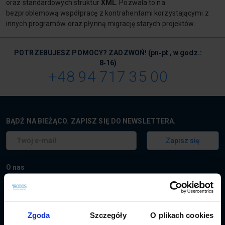
oraz standardowych struktur
XML
. Pozwala to na
bezproblemową współpracę z kontrahentami korzystającymi z
innych programów oraz płynną migrację starych projektów.
POTRZEBUJESZ POMOCY? ZADZWOŃ!
(pn‑pt , w godz.:
8‑16)
+48 94 717 35 00
BĄDŹ NA BIEŻĄCO. ZAPISZ SIĘ DO NEWSLETTERA.
Zapisz się
O nas
Jesteśmy liderem wśród producentów programów do kosztorysowania.
Od ponad 30 lat dostarczamy niezawodne oprogramowanie dla firm
budowlanych, biur projektowych, inwestorów oraz jednostek administracji
publicznej. Nasze rozwiązania wspierają codzienną pracę tysięcy
Zgoda
Szczegóły
O plikach cookies
kosztorysantów w całej Polsce.