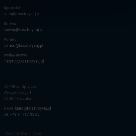
Sprzedaż
biuro@kosztorysuj.pl
Serwis
serwis@kosztorysuj.pl
Pomoc
pomoc@kosztorysuj.pl
Wydawnictwo
instytut@kosztorysuj.pl
KOPRINET Sp. z o.o.
Wyszyńskiego 1
75-062
Koszalin
email:
biuro@kosztorysuj.pl
tel:
+48 94 717 35 00