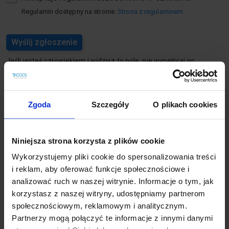
Regulamin dostępny na stronie:
Strona z regulaminem
Jeśli jesteś człowiekiem i widzisz to pole, nie wypełniaj go.
Zgoda
Szczegóły
O plikach cookies
Podstawy kosztorysowania w programie Rodos –
Certyfikat kosztorysanta RODOS
Niniejsza strona korzysta z plików cookie
23-25.09.2026 , godz: 8:30-15.30
Koszalin , ul. Wyszyńskiego 1
Wykorzystujemy pliki cookie do spersonalizowania treści
i reklam, aby oferować funkcje społecznościowe i
Szczegóły
analizować ruch w naszej witrynie. Informacje o tym, jak
Cena:
1 200,00 zł + VAT 23%
korzystasz z naszej witryny, udostępniamy partnerom
Czas trwania:
3 dni (21 godzin)
społecznościowym, reklamowym i analitycznym.
Kontakt
Partnerzy mogą połączyć te informacje z innymi danymi