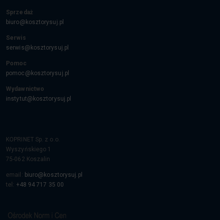
Sprzedaż
biuro@kosztorysuj.pl
Serwis
serwis@kosztorysuj.pl
Pomoc
pomoc@kosztorysuj.pl
Wydawnictwo
instytut@kosztorysuj.pl
KOPRINET Sp. z o.o.
Wyszyńskiego 1
75-062
Koszalin
email:
biuro@kosztorysuj.pl
tel:
+48 94 717 35 00